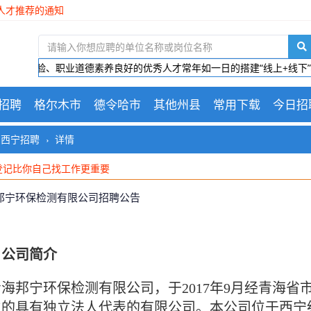
人才推荐的通知
青海极地美谷开发建设有限公司 面向社会公开招聘面试成绩、总成绩 、
木国企招聘总经理
物产爆破技术服务有限公司招聘公告
、有技能、有经验、职业道德素养良好的优秀人才常年如一日的搭建“线上
招聘
格尔木市
德令哈市
其他州县
常用下载
今日招
西宁招聘
详情
登记比你自己找工作更重要
登记比你自己找工作更重要
登记比你自己找工作更重要
邦宁环保检测有限公司招聘公告
、
公司简介
海邦宁环保检测有限公司，于2017年9月经青海省
立的具有独立法人代表的有限公司。本公司位于西宁