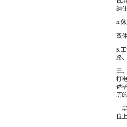
试用
纳
4.
双
5.
路、
三
打
述
历
毕
位