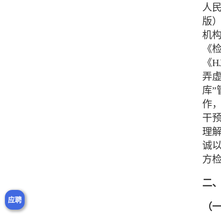
人民
版）
机构
《
《H
弄
库”
作
干
理
诚
方
二
应聘
（