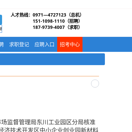
资格复审和政审的通知
人才热线：
0971—4727123（总机）
151-1098-1110（招聘）
187-9739-4007（求职）
+线下”相结合的“量体裁衣”式多种招聘模式。兼职岗位，全职岗位相结合
聘
求职登记
应聘入口
招考中心
市场监督管理局东川工业园区分局核准
经济技术开发区中小企业创业园新材料