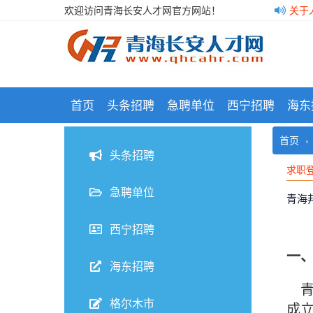
欢迎访问青海长安人才网官方网站！
关于
关于
格尔
青海
（www.qhcahr.com）始于2009年3月22日。为有知识
首页
头条招聘
急聘单位
西宁招聘
海东
首页
求职
头条招聘
求职
求职
急聘单位
青海
西宁招聘
一
海东招聘
青
格尔木市
成