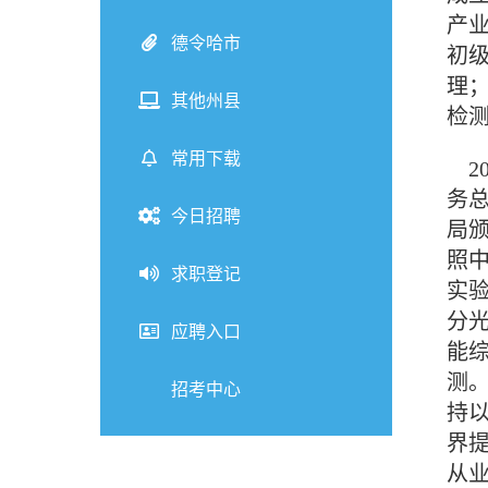
产业
德令哈市
初级
理
其他州县
检
常用下载
20
务总
今日招聘
局
照中
求职登记
实验
分
应聘入口
能
测
招考中心
持
界
从