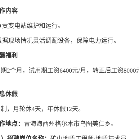
工作内容
)负责变电站维护和运行。
)根据现场情况灵活调配设备，保障电力运行。
薪酬福利
期2个月，试用期工资6400元/月，转正后工资80
。
休息休假
制，月轮休4天，年休假12天。
工作地点：
青海海西州格尔木市乌图美仁乡。
二）招聘岗位名称：
矿山地质工程师/地质技术员