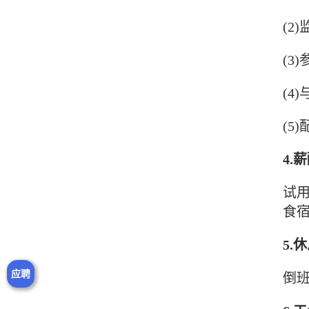
(2
(3
(4)
(5
4.
试用
食
5.
应聘
倒班