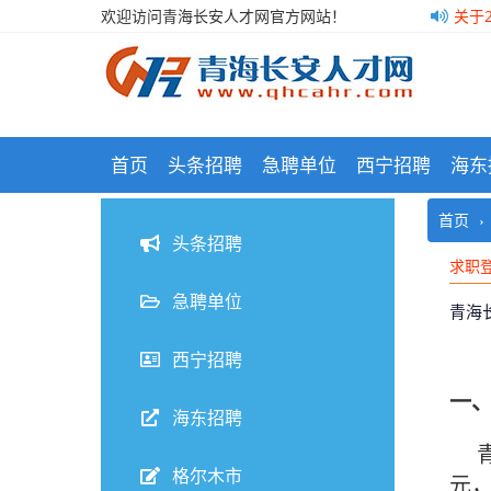
欢迎访问青海长安人才网官方网站！
关于
关于
格尔
青海
青海长安人才网（www.qhcahr.com）始于2009年3月2
首页
头条招聘
急聘单位
西宁招聘
海东
首页
求职
头条招聘
求职
求职
急聘单位
青海
西宁招聘
一
海东招聘
青海
格尔木市
元，