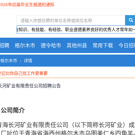
人才推荐的通知
青海极地美谷开发建设有限公司 面向社会公开招聘面试成绩、总成绩 、
木国企招聘总经理
物产爆破技术服务有限公司招聘公告
2日。为有知识、有技能、有经验、职业道德素养良好的优秀人才常年如一
招聘
格尔木市
德令哈市
其他州县
常用下载
今日招
格尔木市
详情
登记比你自己找工作更重要
登记比你自己找工作更重要
登记比你自己找工作更重要
长河矿业有限责任公司招聘公告
、
公司简介
长河矿业有限责任公司（以下简称长河矿业）成立于 20
厂址位于青海省海西州格尔木市乌图美仁乡四角羊-牛