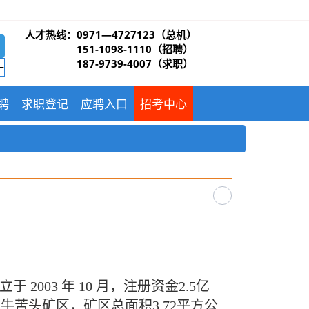
资格复审和政审的通知
人才热线：
0971—4727123（总机）
151-1098-1110（招聘）
187-9739-4007（求职）
日的搭建“线上+线下”相结合的“量体裁衣”式多种招聘模式。兼职岗位
聘
求职登记
应聘入口
招考中心
03 年 10 月，注册资金2.5亿
苦头矿区，矿区总面积3.72平方公