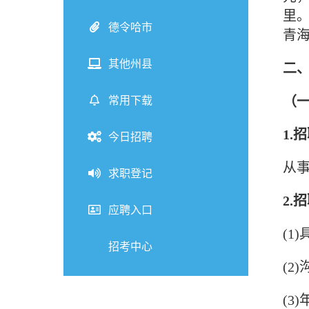
里
德令哈市
青
其他州县
二
常用下载
（
1.
今日招聘
从
求职登记
2.
应聘入口
(1
招考中心
(2
(3