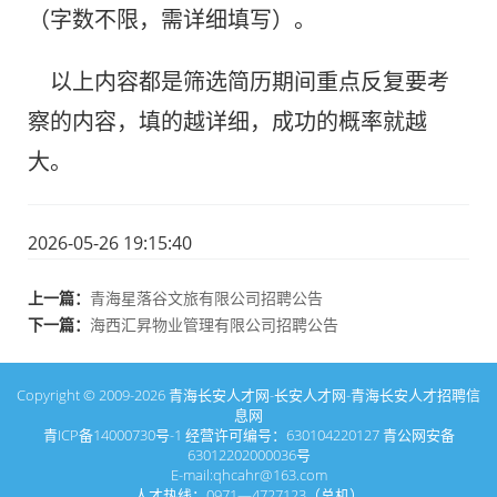
（字数不限，需详细填写）。
以上内容都是筛选简历期间重点反复要考
察的内容，填的越详细，成功的概率就越
大。
2026-05-26 19:15:40
上一篇：
青海星落谷文旅有限公司招聘公告
下一篇：
海西汇昇物业管理有限公司招聘公告
Copyright © 2009-2026
青海长安人才网-长安人才网-青海长安人才招聘信
息网
青ICP备14000730号-1
经营许可编号：630104220127
青公网安备
63012202000036号
E-mail:qhcahr@163.com
人才热线：0971—4727123（总机）