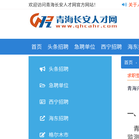
欢迎访问青海长安人才网官方网站！
关于
关于
格尔
青海
www.qhcahr.com）始于2009年3月22日。为有知识、
首页
头条招聘
急聘单位
西宁招聘
海东
首页
求职
头条招聘
求职
求职
急聘单位
青海
西宁招聘
一
海东招聘
青
格尔木市
监