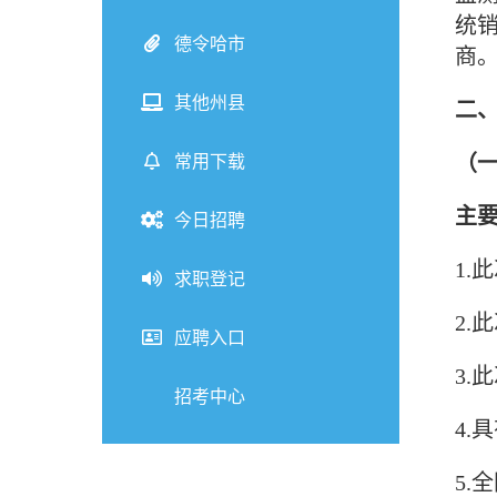
统
德令哈市
商
其他州县
二
常用下载
（
主
今日招聘
1.
求职登记
2.
应聘入口
3.
招考中心
4.
5.