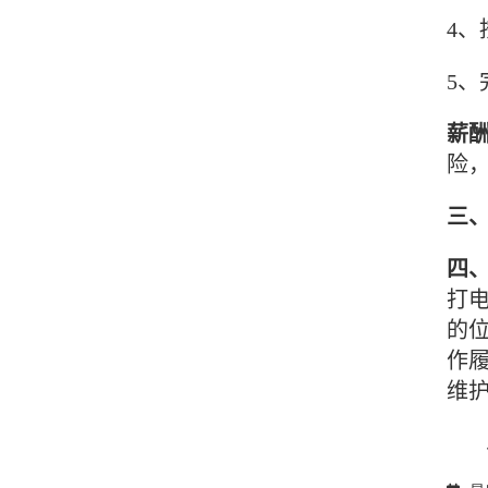
4
5
薪
险
三
四
打
的
作
维
以