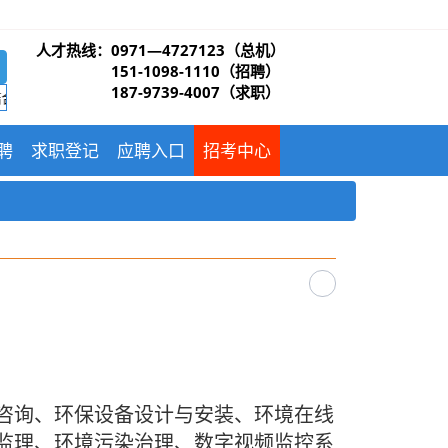
资格复审和政审的通知
人才热线：
0971—4727123（总机）
151-1098-1110（招聘）
187-9739-4007（求职）
线下”相结合的“量体裁衣”式多种招聘模式。兼职岗位，全职岗位相结合的
聘
求职登记
应聘入口
招考中心
咨询、环保设备设计与安装、环境在线
监理、环境污染治理、数字视频监控系