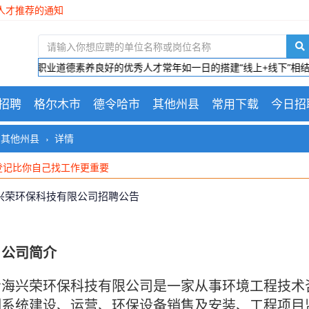
人才推荐的通知
青海极地美谷开发建设有限公司 面向社会公开招聘面试成绩、总成绩 、
木国企招聘总经理
物产爆破技术服务有限公司招聘公告
有技能、有经验、职业道德素养良好的优秀人才常年如一日的搭建“线上+
招聘
格尔木市
德令哈市
其他州县
常用下载
今日招
其他州县
详情
登记比你自己找工作更重要
登记比你自己找工作更重要
登记比你自己找工作更重要
兴荣环保科技有限公司招聘公告
、公司简介
海兴荣环保科技有限公司是一家从事环境工程技术
测系统建设、运营、环保设备销售及安装、工程项目